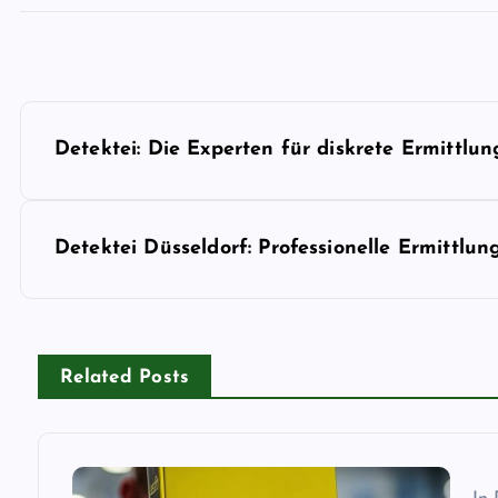
P
Detektei: Die Experten für diskrete Ermittlu
o
s
Detektei Düsseldorf: Professionelle Ermittlun
t
n
Related Posts
a