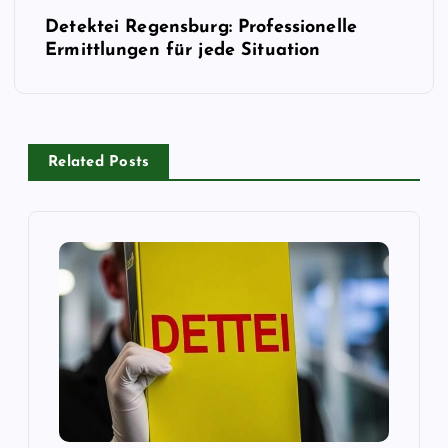
P
Detektei Regensburg: Professionelle
o
Ermittlungen für jede Situation
s
t
Related Posts
n
a
v
i
g